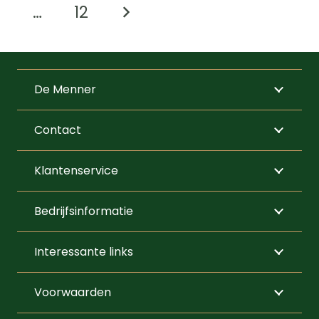
…
12
variaties.
Deze
optie
kan
De Menner
gekozen
worden
Contact
op
de
Klantenservice
productpagi
Bedrijfsinformatie
Interessante links
Voorwaarden