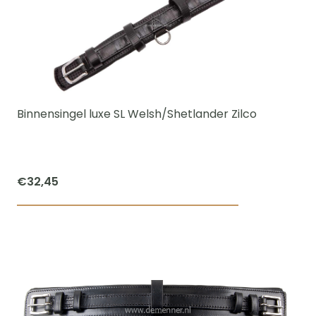
variaties.
Deze
optie
kan
gekozen
worden
Binnensingel luxe SL Welsh/Shetlander Zilco
op
de
productpagi
€
32,45