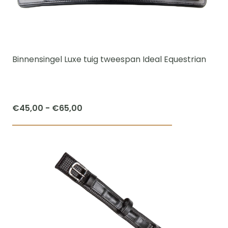
Binnensingel Luxe tuig tweespan Ideal Equestrian
Prijsklasse:
€
45,00
-
€
65,00
€45,00
Dit
tot
product
€65,00
heeft
meerdere
variaties.
Deze
optie