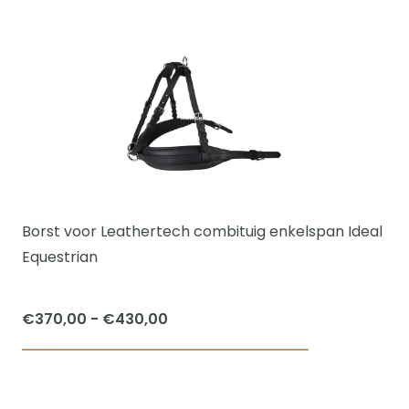
tot
product
€209,95
heeft
meerdere
variaties.
Deze
optie
kan
gekozen
worden
Borst voor Leathertech combituig enkelspan Ideal
op
Equestrian
de
productpagi
Prijsklasse:
€
370,00
-
€
430,00
€370,00
Dit
tot
product
€430,00