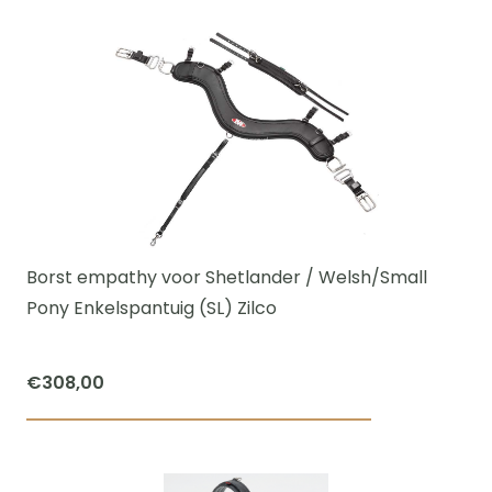
product
€600,00
heeft
meerdere
variaties.
Deze
optie
kan
gekozen
worden
Borst empathy voor Shetlander / Welsh/Small
op
Pony Enkelspantuig (SL) Zilco
de
productpagi
€
308,00