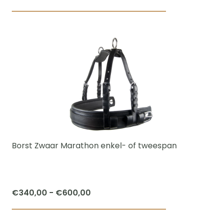
Dit
product
heeft
meerdere
variaties.
Deze
optie
kan
gekozen
worden
Borst Zwaar Marathon enkel- of tweespan
op
de
productpagi
Prijsklasse:
€
340,00
-
€
600,00
€340,00
Dit
tot