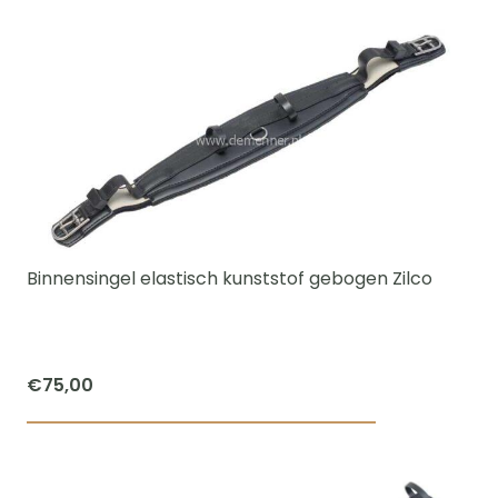
product
€60,00
heeft
meerdere
variaties.
Deze
optie
kan
gekozen
worden
Binnensingel elastisch kunststof gebogen Zilco
op
de
productpagi
€
75,00
Dit
product