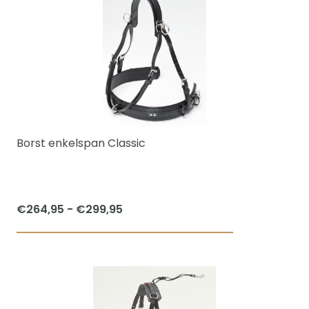
Borst enkelspan Classic
Prijsklasse:
€
264,95
-
€
299,95
€264,95
Dit
tot
product
€299,95
heeft
meerdere