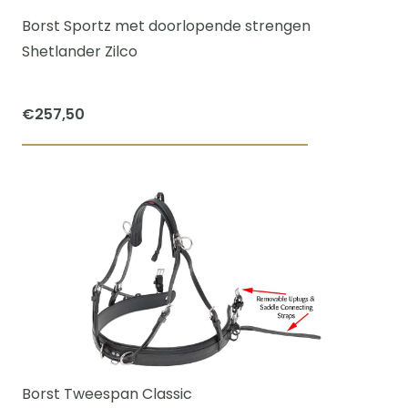
worden
Borst Sportz met doorlopende strengen
op
Shetlander Zilco
de
productpagi
€
257,50
Borst Tweespan Classic