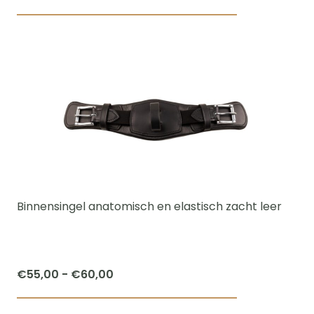
€25,00
Dit
tot
product
€35,00
heeft
meerdere
variaties.
Deze
optie
kan
gekozen
worden
Binnensingel anatomisch en elastisch zacht leer
op
de
productpagi
Prijsklasse:
€
55,00
-
€
60,00
€55,00
Dit
tot