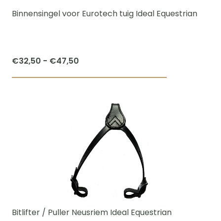
worden
Binnensingel voor Eurotech tuig Ideal Equestrian
op
de
productpagi
Prijsklasse:
€
32,50
-
€
47,50
€32,50
Dit
tot
product
€47,50
heeft
meerdere
variaties.
Deze
optie
kan
gekozen
worden
Bitlifter / Puller Neusriem Ideal Equestrian