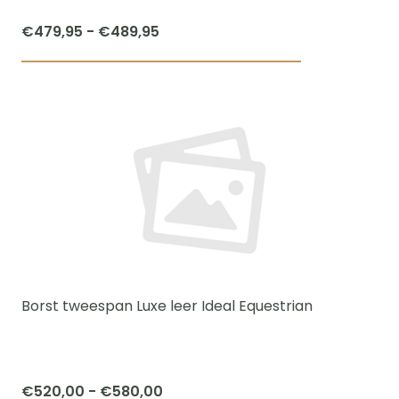
productpagi
Prijsklasse:
€
479,95
-
€
489,95
€479,95
Dit
tot
product
€489,95
heeft
meerdere
variaties.
Deze
optie
kan
gekozen
worden
Borst tweespan Luxe leer Ideal Equestrian
op
de
productpagi
Prijsklasse:
€
520,00
-
€
580,00