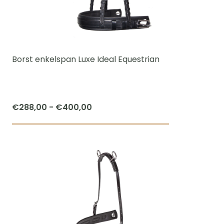
optie
kan
gekozen
worden
Borst enkelspan Luxe Ideal Equestrian
op
de
productpagi
Prijsklasse:
€
288,00
-
€
400,00
€288,00
Dit
tot
product
€400,00
heeft
meerdere
variaties.
Deze
optie