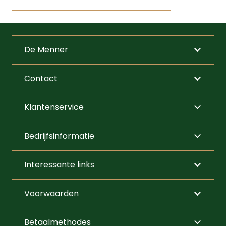
€10,00
Dit
tot
product
€100,00
heeft
De Menner
meerdere
variaties.
Contact
Deze
optie
Klantenservice
kan
gekozen
Bedrijfsinformatie
worden
op
Interessante links
de
productpagi
Voorwaarden
Betaalmethodes