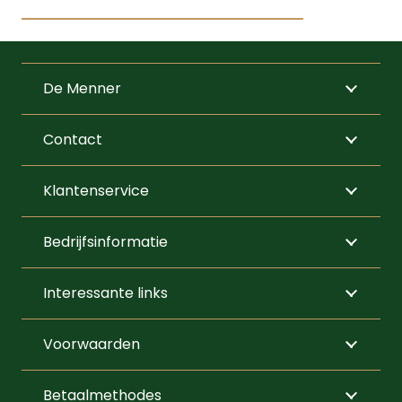
€10,00
Dit
tot
product
€100,00
heeft
De Menner
meerdere
variaties.
Contact
Deze
optie
Klantenservice
kan
gekozen
Bedrijfsinformatie
worden
op
Interessante links
de
productpagi
Voorwaarden
Betaalmethodes