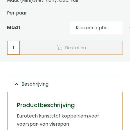
Maat (Mini)Shet, Pony, Cob, Full
Per paar
Maat
Koppelriem
Bestel nu
voor
vierspan,
kunststof,
eurotech
Beschrijving
aantal
Productbeschrijving
Eurotech kunststof koppelriem.voor
voorspan van vierspan