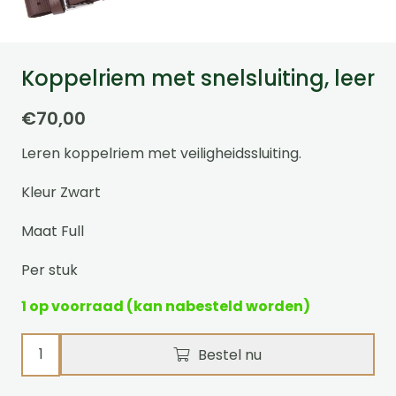
Koppelriem met snelsluiting, leer
€
70,00
Leren koppelriem met veiligheidssluiting.
Kleur Zwart
Maat Full
Per stuk
1 op voorraad (kan nabesteld worden)
Koppelriem
Bestel nu
met
snelsluiting,