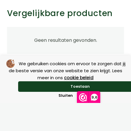
meerdere
Vergelijkbare producten
variaties.
Deze
optie
kan
Geen resultaten gevonden.
gekozen
worden
We gebruiken cookies om ervoor te zorgen dat jij
op
de beste versie van onze website te zien krijgt. Lees
de
meer in ons
cookie beleid
na
productpagi
Toestaan
Sluiten
9,6