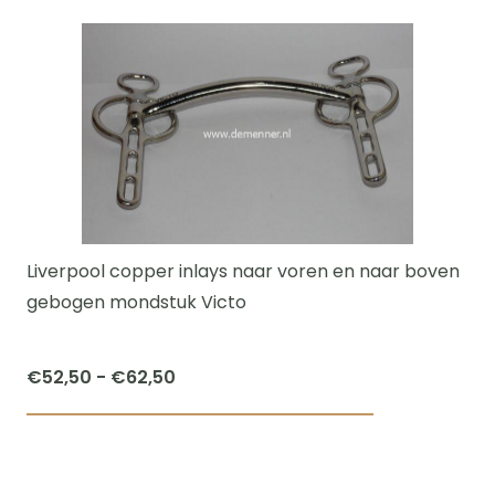
Liverpool copper inlays naar voren en naar boven
gebogen mondstuk Victo
Prijsklasse:
€
52,50
-
€
62,50
€52,50
Dit
tot
product
€62,50
heeft