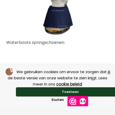
Waterboots springschoenen
€
18,95
We gebruiken cookies om ervoor te zorgen dat jij
de beste versie van onze website te zien krijgt. Lees
Dit
meer in ons
cookie beleid
product
Toestaan
heeft
Sluiten
meerdere
9,6
Vergelijkbare producten
variaties.