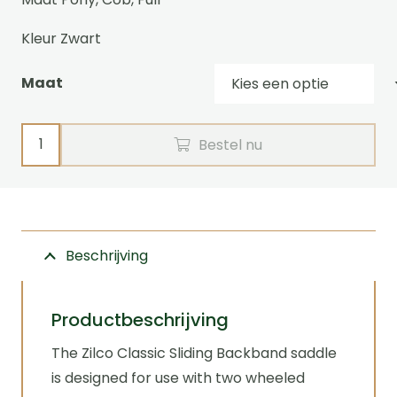
Kleur Zwart
Maat
Schoftje
Bestel nu
CLASSIC
met
losse
draagriem
Beschrijving
Zilco
aantal
Productbeschrijving
The Zilco Classic Sliding Backband saddle
is designed for use with two wheeled