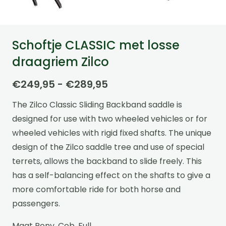
Schoftje CLASSIC met losse
draagriem Zilco
Prijsklasse:
€
249,95
-
€
289,95
€249,95
The Zilco Classic Sliding Backband saddle is
tot
designed for use with two wheeled vehicles or for
€289,95
wheeled vehicles with rigid fixed shafts. The unique
design of the Zilco saddle tree and use of special
terrets, allows the backband to slide freely. This
has a self-balancing effect on the shafts to give a
more comfortable ride for both horse and
passengers.
Maat Pony, Cob, Full