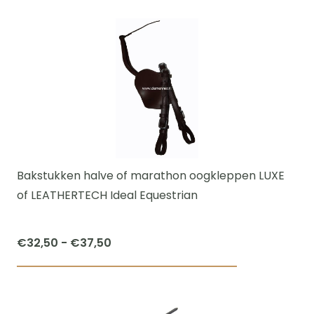
product
€50,00
heeft
meerdere
variaties.
Deze
optie
kan
gekozen
worden
Bakstukken halve of marathon oogkleppen LUXE
op
of LEATHERTECH Ideal Equestrian
de
productpagi
Prijsklasse:
€
32,50
-
€
37,50
€32,50
Dit
tot
product
€37,50