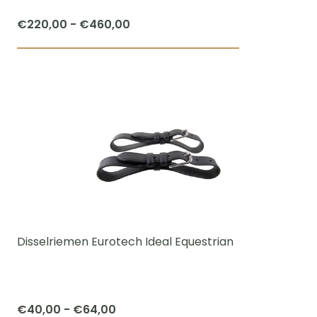
productpagi
Prijsklasse:
€
220,00
-
€
460,00
€220,00
Dit
tot
product
€460,00
heeft
meerdere
variaties.
Deze
optie
kan
gekozen
worden
Disselriemen Eurotech Ideal Equestrian
op
de
productpagi
Prijsklasse:
€
40,00
-
€
64,00