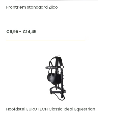
worden
Frontriem standaard Zilco
op
de
productpagi
Prijsklasse:
€
9,95
-
€
14,45
€9,95
Dit
tot
product
€14,45
heeft
meerdere
variaties.
Deze
optie
kan
gekozen
worden
Hoofdstel EUROTECH Classic Ideal Equestrian