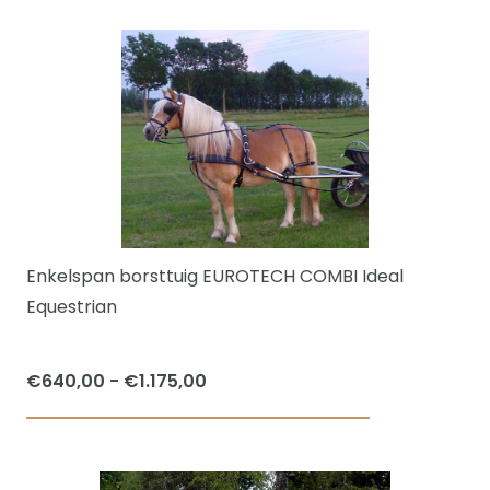
product
€1.175,00
heeft
meerdere
variaties.
Deze
optie
kan
gekozen
worden
Enkelspan borsttuig EUROTECH COMBI Ideal
op
Equestrian
de
productpagi
Prijsklasse:
€
640,00
-
€
1.175,00
€640,00
Dit
tot
product
€1.175,00