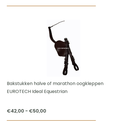
€89,95
Dit
tot
product
€99,95
heeft
meerdere
variaties.
Deze
optie
kan
gekozen
worden
Bakstukken halve of marathon oogkleppen
op
EUROTECH Ideal Equestrian
de
productpagi
Prijsklasse:
€
42,00
-
€
50,00
€42,00
Dit
tot