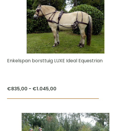
heeft
meerdere
variaties.
Deze
optie
kan
gekozen
worden
Enkelspan borsttuig LUXE Ideal Equestrian
op
de
productpagi
Prijsklasse:
€
835,00
-
€
1.045,00
€835,00
Dit
tot
product
€1.045,00
heeft
meerdere