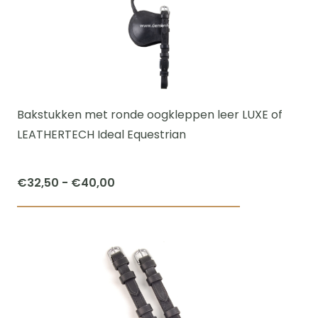
variaties.
Deze
optie
kan
gekozen
worden
Bakstukken met ronde oogkleppen leer LUXE of
op
LEATHERTECH Ideal Equestrian
de
productpagi
Prijsklasse:
€
32,50
-
€
40,00
€32,50
Dit
tot
product
€40,00
heeft
meerdere
variaties.
Deze