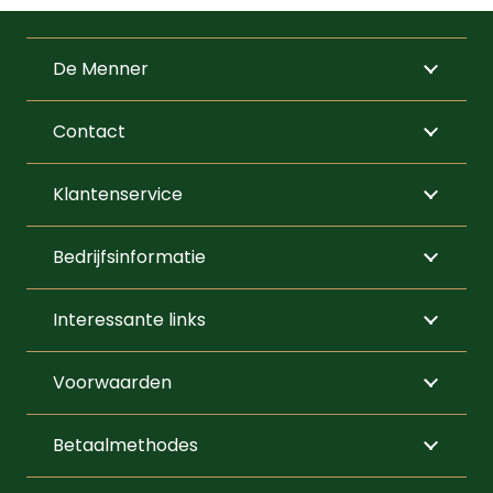
variaties.
Deze
De Menner
optie
kan
Contact
gekozen
worden
Klantenservice
op
de
Bedrijfsinformatie
productpagi
Interessante links
Voorwaarden
Betaalmethodes