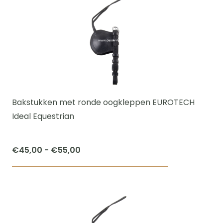
heeft
meerdere
variaties.
Deze
optie
kan
gekozen
worden
Bakstukken met ronde oogkleppen EUROTECH
op
Ideal Equestrian
de
productpagi
Prijsklasse:
€
45,00
-
€
55,00
€45,00
Dit
tot
product
€55,00
heeft
meerdere