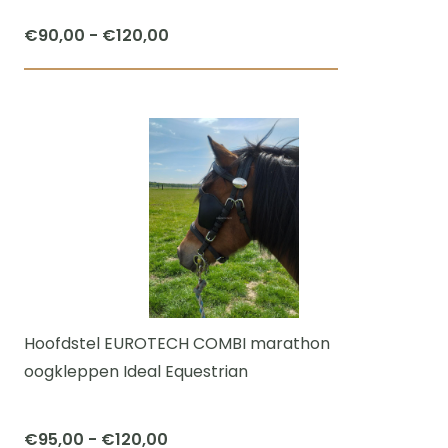
productpagi
Prijsklasse:
€
90,00
-
€
120,00
€90,00
Dit
tot
product
€120,00
heeft
meerdere
variaties.
Deze
optie
kan
gekozen
worden
Hoofdstel EUROTECH COMBI marathon
op
oogkleppen Ideal Equestrian
de
productpagi
Prijsklasse:
€
95,00
-
€
120,00