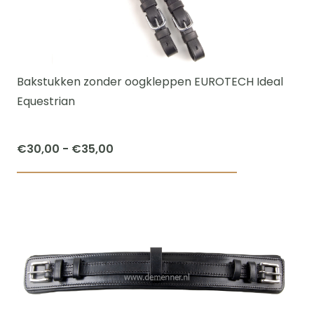
optie
kan
gekozen
worden
Bakstukken zonder oogkleppen EUROTECH Ideal
op
Equestrian
de
productpagi
Prijsklasse:
€
30,00
-
€
35,00
€30,00
Dit
tot
product
€35,00
heeft
meerdere
variaties.
Deze
optie