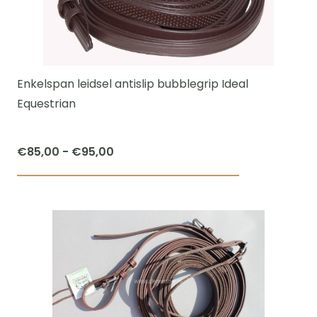
optie
kan
gekozen
worden
Enkelspan leidsel antislip bubblegrip Ideal
op
Equestrian
de
productpagi
Prijsklasse:
€
85,00
-
€
95,00
€85,00
Dit
tot
product
€95,00
heeft
meerdere
variaties.
Deze
optie