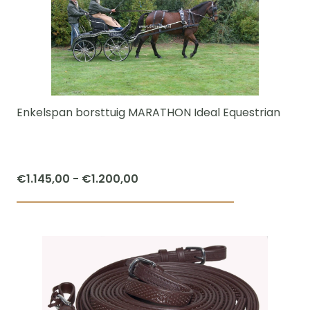
variaties.
Deze
optie
kan
gekozen
worden
Enkelspan borsttuig MARATHON Ideal Equestrian
op
de
productpagi
Prijsklasse:
€
1.145,00
-
€
1.200,00
€1.145,00
Dit
tot
product
€1.200,00
heeft
meerdere
variaties.
Deze