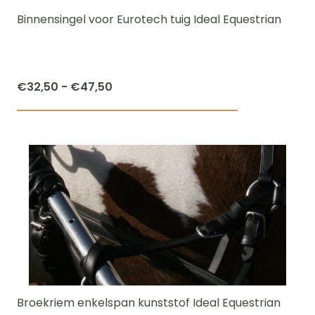
worden
Binnensingel voor Eurotech tuig Ideal Equestrian
op
de
productpagi
Prijsklasse:
€
32,50
-
€
47,50
€32,50
Dit
tot
product
€47,50
heeft
meerdere
variaties.
Deze
optie
kan
gekozen
worden
Broekriem enkelspan kunststof Ideal Equestrian