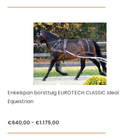
€40,00
Dit
tot
product
€64,00
heeft
meerdere
variaties.
Deze
optie
kan
gekozen
worden
Enkelspan borsttuig EUROTECH CLASSIC Ideal
op
Equestrian
de
productpagi
Prijsklasse:
€
640,00
-
€
1.175,00
€640,00
Dit
tot