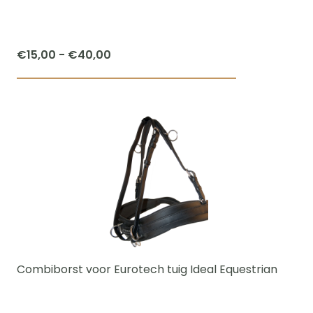
op
de
productpagi
Prijsklasse:
€
15,00
-
€
40,00
€15,00
Dit
tot
product
€40,00
heeft
meerdere
variaties.
Deze
optie
kan
gekozen
worden
Combiborst voor Eurotech tuig Ideal Equestrian
op
de