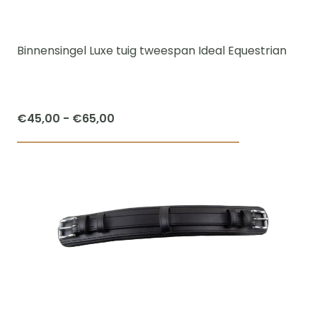
kan
gekozen
worden
Binnensingel Luxe tuig tweespan Ideal Equestrian
op
de
productpagi
Prijsklasse:
€
45,00
-
€
65,00
€45,00
Dit
tot
product
€65,00
heeft
meerdere
variaties.
Deze
optie
kan
gekozen