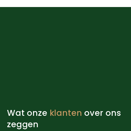
de
na
productpagi
Wat onze
klanten
over ons
zeggen