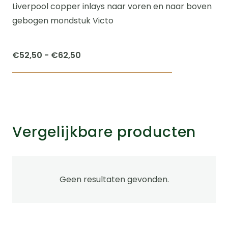
Liverpool copper inlays naar voren en naar boven
gebogen mondstuk Victo
Prijsklasse:
€
52,50
-
€
62,50
€52,50
Dit
tot
product
€62,50
heeft
meerdere
Vergelijkbare producten
variaties.
Deze
optie
kan
Geen resultaten gevonden.
gekozen
worden
op