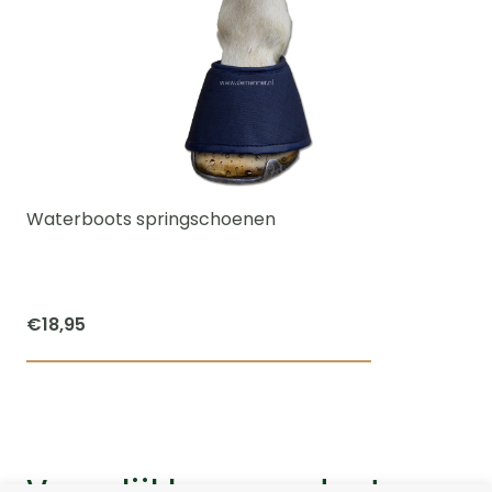
Waterboots springschoenen
€
18,95
Dit
product
heeft
meerdere
Vergelijkbare producten