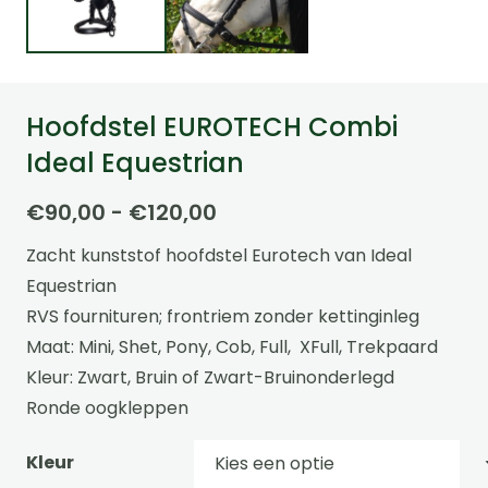
Hoofdstel EUROTECH Combi
Ideal Equestrian
Prijsklasse:
€
90,00
-
€
120,00
€90,00
Zacht kunststof hoofdstel Eurotech van Ideal
tot
Equestrian
€120,00
RVS fournituren; frontriem zonder kettinginleg
Maat: Mini, Shet, Pony, Cob, Full, XFull, Trekpaard
Kleur: Zwart, Bruin of Zwart-Bruinonderlegd
Ronde oogkleppen
Kleur