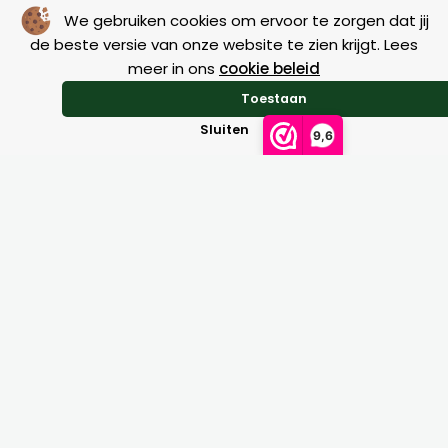
variaties.
We gebruiken cookies om ervoor te zorgen dat jij
Deze
de beste versie van onze website te zien krijgt. Lees
optie
meer in ons
cookie beleid
kan
Geen resultaten gevonden.
Toestaan
gekozen
Sluiten
9,6
worden
op
de
na
productpagi