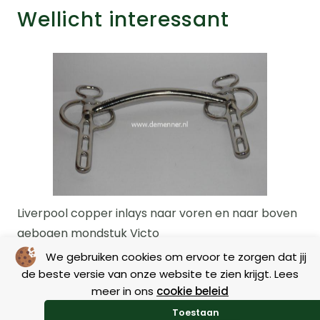
Wellicht interessant
pper inlays naar voren en naar boven
Waterboots
ndstuk Victo
We gebruiken cookies om ervoor te zorgen dat jij
de beste versie van onze website te zien krijgt. Lees
Prijsklasse:
62,50
€
18,95
meer in ons
cookie beleid
€52,50
Toestaan
Dit