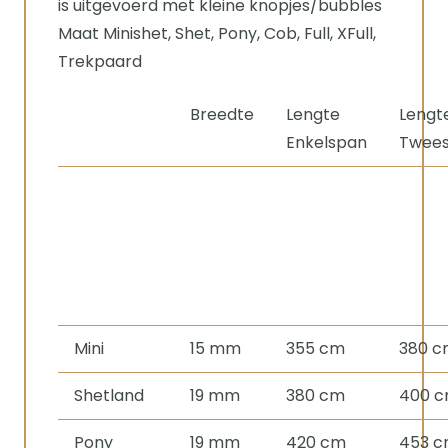
is uitgevoerd met kleine knopjes/bubbles
Maat Minishet, Shet, Pony, Cob, Full, XFull,
Trekpaard
Breedte
Lengte
Lengt
Enkelspan
Twee
Mini
15 mm
355 cm
380 
Shetland
19 mm
380 cm
400 
Pony
19 mm
420 cm
453 