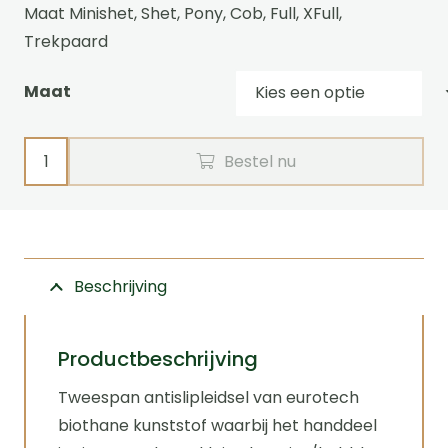
Maat Minishet, Shet, Pony, Cob, Full, XFull,
Trekpaard
Maat
Tweespan
Bestel nu
leidsel
antislip
bubblegrip
Ideal
Beschrijving
Equestrian
aantal
Productbeschrijving
Tweespan antislipleidsel van eurotech
biothane kunststof waarbij het handdeel