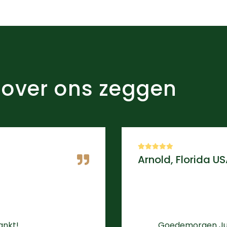
over ons zeggen
Arnold, Florida U
ankt!
Goedemorgen Jul