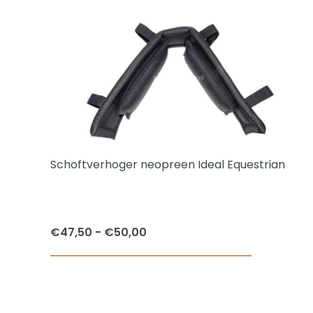
Schoftverhoger neopreen Ideal Equestrian
Prijsklasse:
€
47,50
-
€
50,00
€47,50
Dit
tot
product
€50,00
heeft