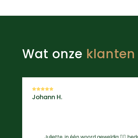
Wat onze
klanten
Johann H.
Juliette, in één woord geweldig 👌🏻 bed