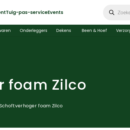
Producten
zoeken
ent
Tuig-pas-service
Events
waren
Onderleggers
Dekens
Been & Hoef
Verzor
r foam Zilco
Schoftverhoger foam Zilco