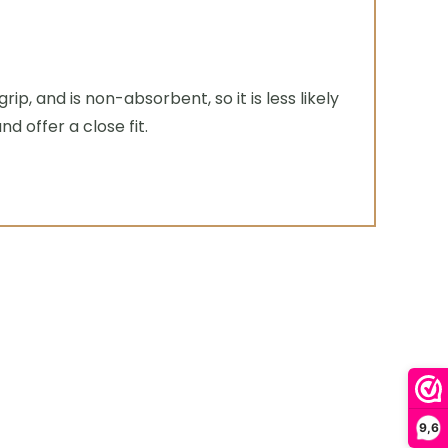
p, and is non-absorbent, so it is less likely
d offer a close fit.
9,6