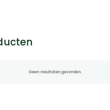
oducten
agina
Geen resultaten gevonden.