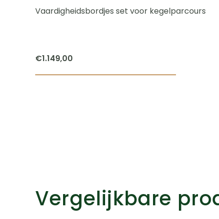
Vaardigheidsbordjes set voor kegelparcours
€
1.149,00
ct
dere
es.
Vergelijkbare pr
en
en