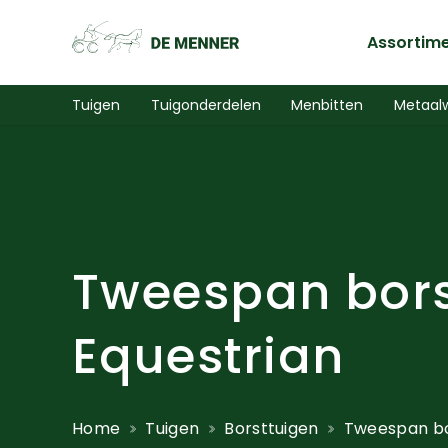
Assortim
Tuigen
Tuigonderdelen
Menbitten
Metaal
Tweespan bors
Equestrian
Home
Tuigen
Borsttuigen
Tweespan bo