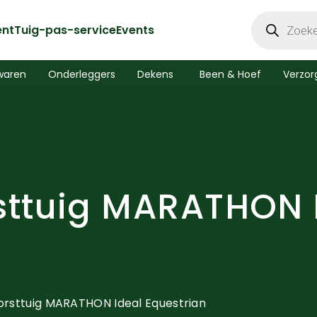
Producten
zoeken
ent
Tuig-pas-service
Events
waren
Onderleggers
Dekens
Been & Hoef
Verzor
ttuig MARATHON 
rsttuig MARATHON Ideal Equestrian