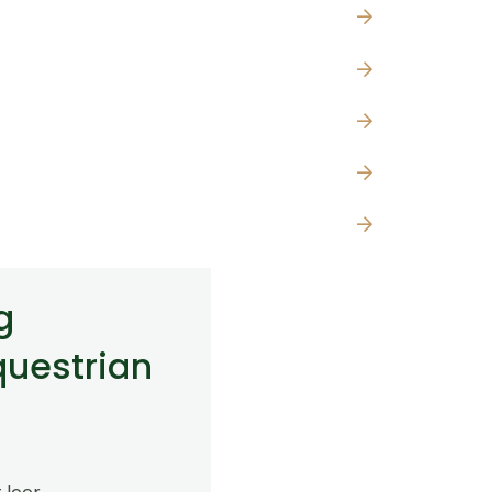
g
uestrian