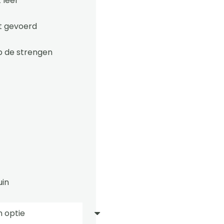
 leer
ht gevoerd
p de strengen
uin