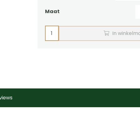
Maat
Tweespan
In winkelm
borsttuig
MARATHON
Ideal
Equestrian
aantal
views