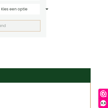
and
9,6